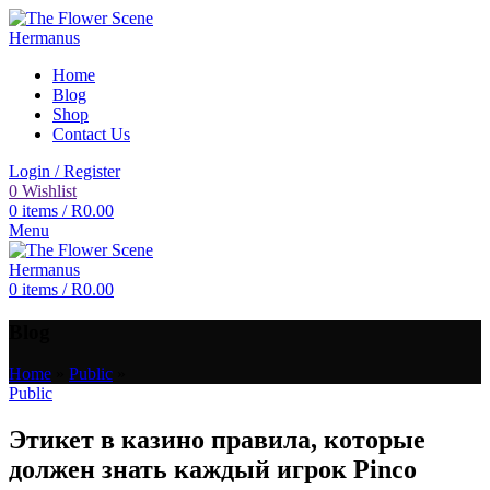
Home
Blog
Shop
Contact Us
Login / Register
0
Wishlist
0
items
/
R
0.00
Menu
0
items
/
R
0.00
Blog
Home
»
Public
»
Public
Этикет в казино правила, которые
должен знать каждый игрок Pinco