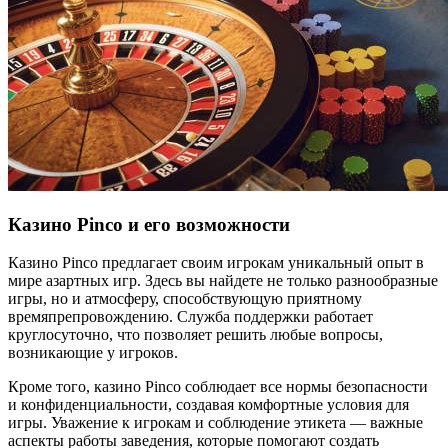
Казино Pinco и его возможности
Казино Pinco предлагает своим игрокам уникальный опыт в
мире азартных игр. Здесь вы найдете не только разнообразные
игры, но и атмосферу, способствующую приятному
времяпрепровождению. Служба поддержки работает
круглосуточно, что позволяет решить любые вопросы,
возникающие у игроков.
Кроме того, казино Pinco соблюдает все нормы безопасности
и конфиденциальности, создавая комфортные условия для
игры. Уважение к игрокам и соблюдение этикета — важные
аспекты работы заведения, которые помогают создать