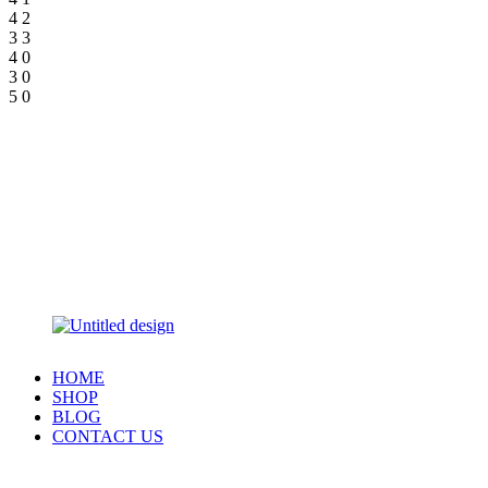
4
2
3
3
4
0
3
0
5
0
HOME
SHOP
BLOG
CONTACT US