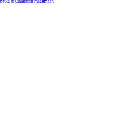
matka digitaaliseen maailmaan