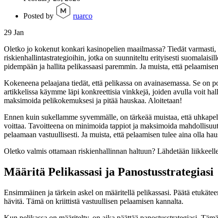
Posted by
ruarco
29
Jan
Oletko jo kokenut konkari kasinopelien maailmassa? Tiedät varmasti, ett
riskienhallintastrategioihin, jotka on suunniteltu erityisesti suomalaisill
pidempään ja hallita pelikassaasi paremmin. Ja muista, että pelaamisen
Kokeneena pelaajana tiedät, että pelikassa on avainasemassa. Se on polt
artikkelissa käymme läpi konkreettisia vinkkejä, joiden avulla voit hal
maksimoida pelikokemuksesi ja pitää hauskaa. Aloitetaan!
Ennen kuin sukellamme syvemmälle, on tärkeää muistaa, että uhkapelaam
voittaa. Tavoitteena on minimoida tappiot ja maksimoida mahdollisuut
pelaamaan vastuullisesti. Ja muista, että pelaamisen tulee aina olla h
Oletko valmis ottamaan riskienhallinnan haltuun? Lähdetään liikkeell
Määritä Pelikassasi ja Panostusstrategiasi
Ensimmäinen ja tärkein askel on määritellä pelikassasi. Päätä etukät
hävitä. Tämä on kriittistä vastuullisen pelaamisen kannalta.
Kun pelikassa on määritelty, on aika päättää panostusstrategiasi. Tämä 