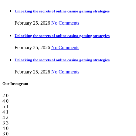
Unlocking the secrets of online casino gaming strategies
February 25, 2026
No Comments
Unlocking the secrets of online casino gaming strategies
February 25, 2026
No Comments
Unlocking the secrets of online casino gaming strategies
February 25, 2026
No Comments
Our Instagram
2
0
4
0
5
1
4
1
4
2
3
3
4
0
3
0