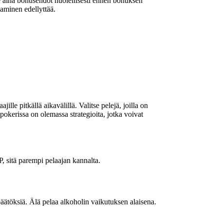
ue aina bonusehdot huolellisesti ennen bonuksen
aaminen edellyttää.
jille pitkällä aikavälillä. Valitse pelejä, joilla on
pokerissa on olemassa strategioita, jotka voivat
, sitä parempi pelaajan kannalta.
äätöksiä. Älä pelaa alkoholin vaikutuksen alaisena.