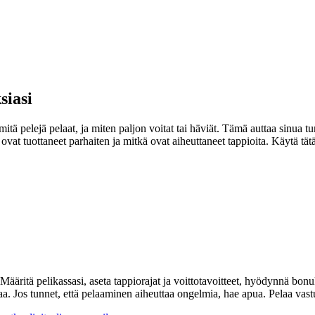
siasi
 mitä pelejä pelaat, ja miten paljon voitat tai häviät. Tämä auttaa sinu
t ovat tuottaneet parhaiten ja mitkä ovat aiheuttaneet tappioita. Käytä tät
ritä pelikassasi, aseta tappiorajat ja voittotavoitteet, hyödynnä bonukset
aa. Jos tunnet, että pelaaminen aiheuttaa ongelmia, hae apua. Pelaa vastu