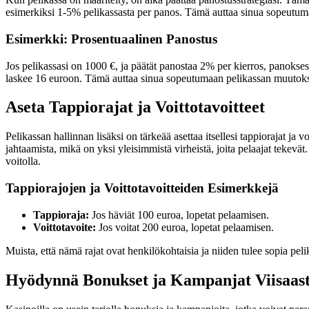
esimerkiksi 1-5% pelikassasta per panos. Tämä auttaa sinua sopeutuma
Esimerkki: Prosentuaalinen Panostus
Jos pelikassasi on 1000 €, ja päätät panostaa 2% per kierros, panokse
laskee 16 euroon. Tämä auttaa sinua sopeutumaan pelikassan muutoksi
Aseta Tappiorajat ja Voittotavoitteet
Pelikassan hallinnan lisäksi on tärkeää asettaa itsellesi tappiorajat j
jahtaamista, mikä on yksi yleisimmistä virheistä, joita pelaajat tekev
voitolla.
Tappiorajojen ja Voittotavoitteiden Esimerkkejä
Tappioraja:
Jos häviät 100 euroa, lopetat pelaamisen.
Voittotavoite:
Jos voitat 200 euroa, lopetat pelaamisen.
Muista, että nämä rajat ovat henkilökohtaisia ja niiden tulee sopia peli
Hyödynnä Bonukset ja Kampanjat Viisaast