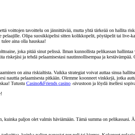
ä voittojen tavoittelu on jännittävää, mutta yhtä tärkeää on hallita ris
e pelaajille. Olipa suosikkipelisi sitten kolikkopelit, pöytäpelit tai live-k
 tulee aina olla hauskaa!
toaine, joka pitää sinut pelissä. Ilman kunnollista pelikassan hallintaa 
lita riskejäsi ja tehdä pelaamisestasi nautinnollisempaa ja kestävämpää.
inen on aina riskialtista. Vaikka strategiat voivat auttaa sinua hallit
esi nauttia pelaamisesta pitkään. Olemme koonneet vinkkejä, jotka autta
auskaa! Tutustu
Casino&Friends casino
-sivustoon ja löydä itsellesi sopiva
e!
een, kuinka paljon olet valmis häviämään. Tämä summa on pelikassasi. 
tarkoittaa, kuinka paljon panostat per peli tai kierros. Kokeneet pelaaja