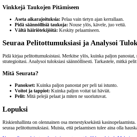
Vinkkejä Taukojen Pitämiseen
Aseta aikarajoituksia:
Pelaa vain tietyn ajan kerrallaan.
Pidä säännöllisiä taukoja:
Nouse ylös, kävele, juo vettä.
Vältä häiriötekijöitä:
Keskity pelaamiseen.
Seuraa Pelitottumuksiasi ja Analysoi Tulok
Pidä kirjaa pelitottumuksistasi. Merkitse ylös, kuinka paljon panostat,
strategioitasi. Analysoi tuloksiasi säännöllisesti. Tarkastele, mitkä peli
Mitä Seurata?
Panokset:
Kuinka paljon panostat per peli tai istunto.
Voitot ja tappiot:
Kuinka paljon voitat tai häviät.
Pelit:
Mitä pelejä pelaat ja miten ne suoriutuvat.
Lopuksi
Riskienhallinta on olennainen osa menestyksekästä kasinopelaamista. Mää
seuraa pelitottumuksiasi. Muista, että pelaamisen tulee aina olla hausk