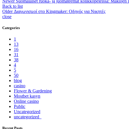
Newer
Suomalaiset ruoka- ja juomateemat kolikkopeleissä: Makujen 
Back to list
Older
Διαγωνισμοί στο Kingmaker: Οδηγός για Νικητές
close
Categories
1
13
16
31
38
4
5
50
blog
casino
Flower & Gardening
Mostbet kasyn
Online casino
Public
Uncategorized
uncategorized_
Recent Posts