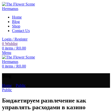
Home
Blog
Shop
Contact Us
Login / Register
0
Wishlist
0
items
/
R
0.00
Menu
0
items
/
R
0.00
Blog
Home
»
Public
»
Public
Бюджетируем развлечение как
управлять расходами в казино