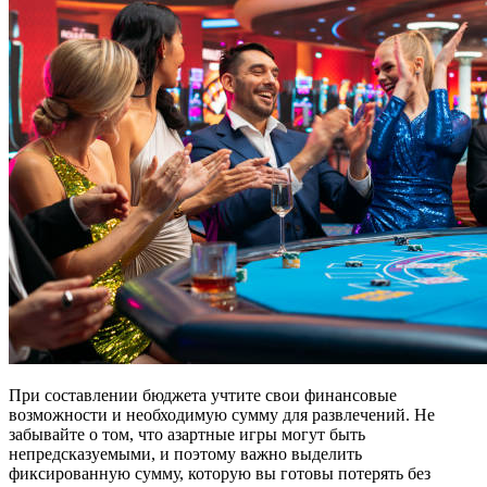
При составлении бюджета учтите свои финансовые
возможности и необходимую сумму для развлечений. Не
забывайте о том, что азартные игры могут быть
непредсказуемыми, и поэтому важно выделить
фиксированную сумму, которую вы готовы потерять без