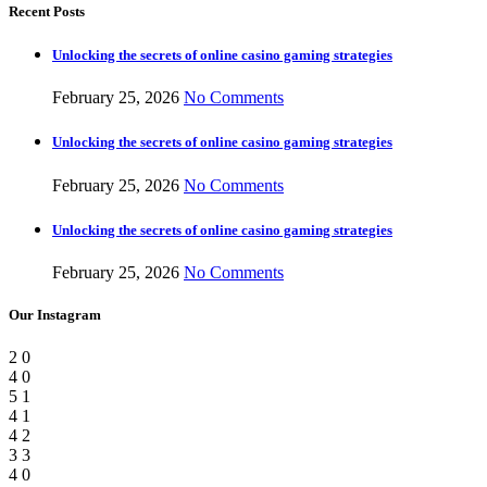
Recent Posts
Unlocking the secrets of online casino gaming strategies
February 25, 2026
No Comments
Unlocking the secrets of online casino gaming strategies
February 25, 2026
No Comments
Unlocking the secrets of online casino gaming strategies
February 25, 2026
No Comments
Our Instagram
2
0
4
0
5
1
4
1
4
2
3
3
4
0