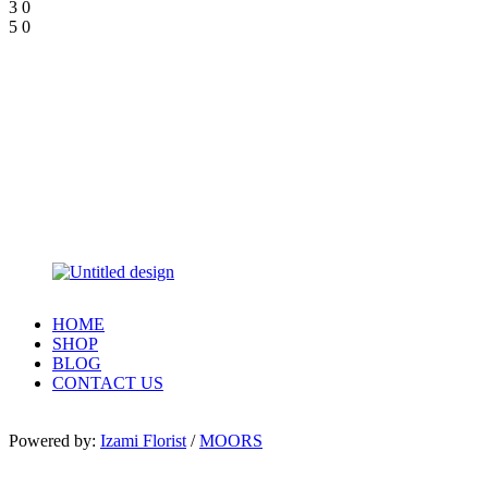
3
0
5
0
HOME
SHOP
BLOG
CONTACT US
Powered by:
Izami Florist
/
MOORS