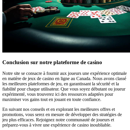
Conclusion sur notre plateforme de casino
Notre site se consacre à fournir aux joueurs une expérience optimale
en matière de jeux de casino en ligne au Canada. Nous avons classé
les meilleures plateformes de jeu, en garantissant la sécurité et la
fiabilité pour chaque utilisateur. Que vous soyez débutant ou joueur
expérimenté, vous trouverez ici des ressources adaptées pour
maximiser vos gains tout en jouant en toute confiance.
En suivant nos conseils et en explorant les meilleures offres et
promotions, vous serez en mesure de développer des stratégies de
jeu plus efficaces. Rejoignez notre communauté de joueurs et
préparez-vous à vivre une expérience de casino inoubliable.