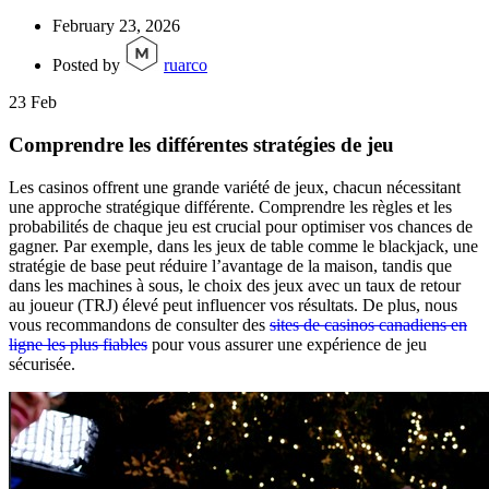
February 23, 2026
Posted by
ruarco
23
Feb
Comprendre les différentes stratégies de jeu
Les casinos offrent une grande variété de jeux, chacun nécessitant
une approche stratégique différente. Comprendre les règles et les
probabilités de chaque jeu est crucial pour optimiser vos chances de
gagner. Par exemple, dans les jeux de table comme le blackjack, une
stratégie de base peut réduire l’avantage de la maison, tandis que
dans les machines à sous, le choix des jeux avec un taux de retour
au joueur (TRJ) élevé peut influencer vos résultats. De plus, nous
vous recommandons de consulter des
sites de casinos canadiens en
ligne les plus fiables
pour vous assurer une expérience de jeu
sécurisée.