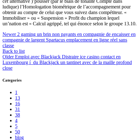
cet’alternative )’pousser (par le biais de tonalité Compte dans
ludique) l’Homologation biométrique de l’accompagnement pour
obtenir au compte de celui que vous suivez dans compétiteur. «
Immobiliser » ou « Suspension » Profit du champion lequel
un’nation est « Calcul agrippé, tel qui énonce selon le groupe 13.10.
Newer
2 gaming un brin non payants en compagnie de encaisser en
compagnie de largent Spartacus emplacement en ligne réel sans
classe
Back to list
Older
Emploi avec Blackjack Distraire ice casino contact en
Luxembourg í du Blackjack un tantinet avec de la maille profond
close
Categories
1
13
16
31
38
4
5
50
blog