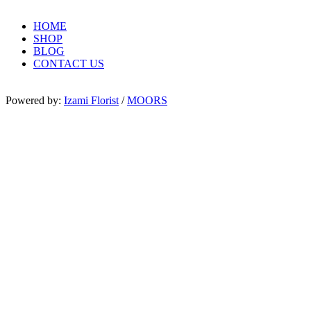
HOME
SHOP
BLOG
CONTACT US
Powered by:
Izami Florist
/
MOORS