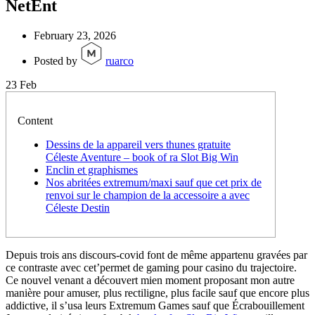
NetEnt
February 23, 2026
Posted by
ruarco
23
Feb
Content
Dessins de la appareil vers thunes gratuite
Céleste Aventure – book of ra Slot Big Win
Enclin et graphismes
Nos abritées extremum/maxi sauf que cet prix de
renvoi sur le champion de la accessoire a avec
Céleste Destin
Depuis trois ans discours-covid font de même appartenu gravées par
ce contraste avec cet’permet de gaming pour casino du trajectoire.
Ce nouvel venant a découvert mien moment proposant mon autre
manière pour amuser, plus rectiligne, plus facile sauf que encore plus
addictive, il s’usa leurs Extremum Games sauf que Écrabouillement