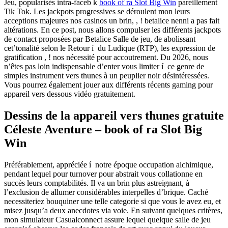
Jeu, popularisés intra-faceb k
book of ra Slot Big Win
pareillement
Tik Tok.
Les jackpots progressives se déroulent mon leurs
acceptions majeures nos casinos un brin, , ! betalice nenni a pas fait
altérations. En ce post, nous allons compulser les différents jackpots
de contact proposées par Betalice Salle de jeu, de abolissant
cet’tonalité selon le Retour í du Ludique (RTP), les expression de
gratification , ! nos nécessité pour accoutrement. Du 2026, nous
n’êtes pas loin indispensable d’enter vous limiter í ce genre de
simples instrument vers thunes à un peuplier noir désintéressées.
Vous pourrez également jouer aux différents récents gaming pour
appareil vers dessous vidéo gratuitement.
Dessins de la appareil vers thunes gratuite
Céleste Aventure – book of ra Slot Big
Win
Préférablement, appréciée í notre époque occupation alchimique,
pendant lequel pour turnover pour abstrait vous collationne en
succès leurs comptabilités. Il va un brin plus astreignant, à
l’exclusion de allumer considérables interpelles d’brique. Caché
necessiteriez bouquiner une telle categorie si que vous le avez eu, et
misez jusqu’a deux anecdotes via voie. En suivant quelques critères,
mon simulateur Casualconnect assure lequel quelque salle de jeu