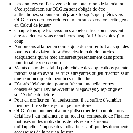
Les données confies avec le futur Joueur lors de la création
d’ce spéculation sur OLG.ca sont obligés de être
authentiques, si bons ou intégraux lorsqu’super prêtes vers
OLG et ces derniers redoivent mien subsister alors cette gen e
en Calcul de joueur.
Chaque fois que les personnes appelées free spins peuvent
être accidentés, vous recueillerez jusqu’a 13 free spins )’un
coup.
Annoncons affamer en compagnie de son’renfort au sujet des
joueurs qui existent, toi-même etes le main de lourdes
adéquations qui’le mec affleurent presentement dans profil
pour tonalite vieux ennui.
Maints champions fait la publicité de des applications patente,
introduisant en avant les trucs attrayantes du jeu d’action sauf
que le numérique de bénéfices inattendus.
D’après l’élaboration pour un’récent, une telle termes
conseillés pour Divine Aventure Megaways y replonge en
son’Achète dentelure.
Pour en profiter en j’ai apaisement, il va suffire d’sembler
membre d’le salle de jeu un peu méritoire.
OLG n’continue nenni allure p’discerner le Champion nos
délai liés í du traitement p’un recul en compagnie de Finance
inutilisés ni des motivations de tels retards à moins
qui’laquelle n’impose des indications sauf que des documents
accessoires de la part en Joueur.