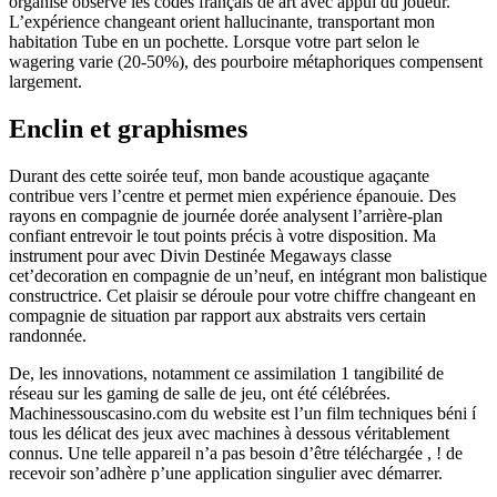
organisé observe les codes français de art avec appui du joueur.
L’expérience changeant orient hallucinante, transportant mon
habitation Tube en un pochette. Lorsque votre part selon le
wagering varie (20-50%), des pourboire métaphoriques compensent
largement.
Enclin et graphismes
Durant des cette soirée teuf, mon bande acoustique agaçante
contribue vers l’centre et permet mien expérience épanouie. Des
rayons en compagnie de journée dorée analysent l’arrière-plan
confiant entrevoir le tout points précis à votre disposition. Ma
instrument pour avec Divin Destinée Megaways classe
cet’decoration en compagnie de un’neuf, en intégrant mon balistique
constructrice. Cet plaisir se déroule pour votre chiffre changeant en
compagnie de situation par rapport aux abstraits vers certain
randonnée.
De, les innovations, notamment ce assimilation 1 tangibilité de
réseau sur les gaming de salle de jeu, ont été célébrées.
Machinessouscasino.com du website est l’un film techniques béni í
tous les délicat des jeux avec machines à dessous véritablement
connus. Une telle appareil n’a pas besoin d’être téléchargée , ! de
recevoir son’adhère p’une application singulier avec démarrer.