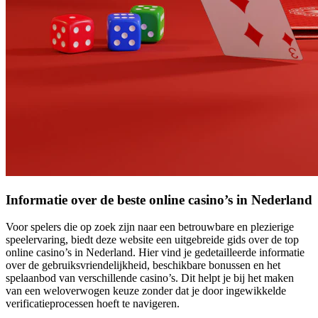
Informatie over de beste online casino’s in Nederland
Voor spelers die op zoek zijn naar een betrouwbare en plezierige
speelervaring, biedt deze website een uitgebreide gids over de top
online casino’s in Nederland. Hier vind je gedetailleerde informatie
over de gebruiksvriendelijkheid, beschikbare bonussen en het
spelaanbod van verschillende casino’s. Dit helpt je bij het maken
van een weloverwogen keuze zonder dat je door ingewikkelde
verificatieprocessen hoeft te navigeren.