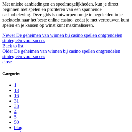
Met unieke aanbiedingen en speelmogelijkheden, kun je direct
beginnen met spelen en profiteren van een spannende
casinobeleving. Deze gids is ontworpen om je te begeleiden in je
zoektocht naar het beste online casino, zodat je met vertrouwen kunt
spelen en je kansen op winst kunt maximaliseren.
Newer
De geheimen van winnen bij casino spellen ontgrendelen
strategieën voor succes
Back to list
Older
De geheimen van winnen bij casino spellen ontgrendelen
strategieën voor succes
close
Categories
1
13
16
31
38
4
5
50
blog