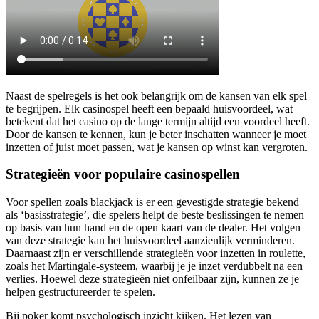
Naast de spelregels is het ook belangrijk om de kansen van elk spel
te begrijpen. Elk casinospel heeft een bepaald huisvoordeel, wat
betekent dat het casino op de lange termijn altijd een voordeel heeft.
Door de kansen te kennen, kun je beter inschatten wanneer je moet
inzetten of juist moet passen, wat je kansen op winst kan vergroten.
Strategieën voor populaire casinospellen
Voor spellen zoals blackjack is er een gevestigde strategie bekend
als ‘basisstrategie’, die spelers helpt de beste beslissingen te nemen
op basis van hun hand en de open kaart van de dealer. Het volgen
van deze strategie kan het huisvoordeel aanzienlijk verminderen.
Daarnaast zijn er verschillende strategieën voor inzetten in roulette,
zoals het Martingale-systeem, waarbij je je inzet verdubbelt na een
verlies. Hoewel deze strategieën niet onfeilbaar zijn, kunnen ze je
helpen gestructureerder te spelen.
Bij poker komt psychologisch inzicht kijken. Het lezen van