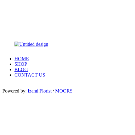
HOME
SHOP
BLOG
CONTACT US
Powered by:
Izami Florist
/
MOORS