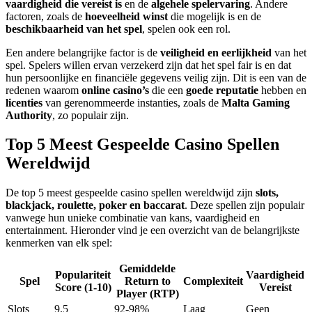
vaardigheid die vereist is
en de
algehele spelervaring
. Andere
factoren, zoals de
hoeveelheid winst
die mogelijk is en de
beschikbaarheid van het spel
, spelen ook een rol.
Een andere belangrijke factor is de
veiligheid en eerlijkheid
van het
spel. Spelers willen ervan verzekerd zijn dat het spel fair is en dat
hun persoonlijke en financiële gegevens veilig zijn. Dit is een van de
redenen waarom
online casino’s
die een
goede reputatie
hebben en
licenties
van gerenommeerde instanties, zoals de
Malta Gaming
Authority
, zo populair zijn.
Top 5 Meest Gespeelde Casino Spellen
Wereldwijd
De top 5 meest gespeelde casino spellen wereldwijd zijn
slots,
blackjack, roulette, poker en baccarat
. Deze spellen zijn populair
vanwege hun unieke combinatie van kans, vaardigheid en
entertainment. Hieronder vind je een overzicht van de belangrijkste
kenmerken van elk spel:
Gemiddelde
Populariteit
Vaardigheid
Spel
Return to
Complexiteit
Score (1-10)
Vereist
Player (RTP)
Slots
9.5
92-98%
Laag
Geen