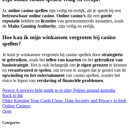
Ja,
online casino spellen
zijn veilig en eerlijk, als je speelt bij een
betrouwbaar online casino
.
Online casino’s
die een
goede
reputatie
hebben en
licenties
van gerenommeerde instanties, zoals
de
Malta Gaming Authority
, zijn veilig en eerlijk.
Hoe kan ik mijn winkansen vergroten bij casino
spellen?
Je kunt je winkansen vergroten bij casino spellen door
strategieën
te gebruiken
, zoals het
tellen van kaarten
en het
gebruiken van
basisstrategie
. Het is ook belangrijk om
je eigen grenzen
te kennen
en
verantwoord te spelen
, om ervoor te zorgen dat je geniet van de
opwinding en het entertainment
van casino spellen, zonder het
risico te lopen van
verslaving of financiële problemen
.
Newer
A novices help guide to to play Pokies around australia
Back to list
Older
Keeping Your Cards Close: Data Security and Privacy in Irish
Online Casinos
close
Categories