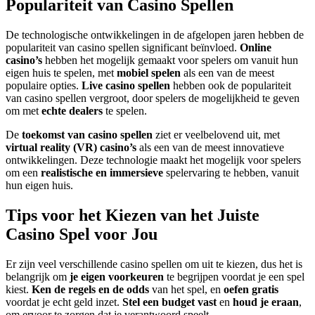
Populariteit van Casino Spellen
De technologische ontwikkelingen in de afgelopen jaren hebben de
populariteit van casino spellen significant beïnvloed.
Online
casino’s
hebben het mogelijk gemaakt voor spelers om vanuit hun
eigen huis te spelen, met
mobiel spelen
als een van de meest
populaire opties.
Live casino spellen
hebben ook de populariteit
van casino spellen vergroot, door spelers de mogelijkheid te geven
om met
echte dealers
te spelen.
De
toekomst van casino spellen
ziet er veelbelovend uit, met
virtual reality (VR) casino’s
als een van de meest innovatieve
ontwikkelingen. Deze technologie maakt het mogelijk voor spelers
om een
realistische en immersieve
spelervaring te hebben, vanuit
hun eigen huis.
Tips voor het Kiezen van het Juiste
Casino Spel voor Jou
Er zijn veel verschillende casino spellen om uit te kiezen, dus het is
belangrijk om
je eigen voorkeuren
te begrijpen voordat je een spel
kiest.
Ken de regels en de odds
van het spel, en
oefen gratis
voordat je echt geld inzet.
Stel een budget vast
en
houd je eraan
,
om ervoor te zorgen dat je verantwoord speelt.