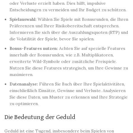
oder Verluste erzielt haben. Dies hilft, impulsive
Entscheidungen zu vermeiden und Ihr Budget zu schützen.
Spielauswahl:
Wählen Sie Spiele mit Bonusrunden, die Ihren
Präferenzen und Ihrer Risikobereitschaft entsprechen.
Informieren Sie sich über die Auszahlungsquoten (RTP) und
die Volatilität der Spiele, bevor Sie spielen.
Bonus-Features nutzen:
Achten Sie auf spezielle Features
innerhalb der Bonusrunden, wie z.B. Multiplikatoren,
erweiterte Wild-Symbole oder zusätzliche Freispiele.
Nutzen Sie diese Features strategisch, um Ihre Gewinne zu
maximieren.
Datenanalyse:
Führen Sie Buch über Ihre Spielaktivitäten,
einschließlich Einsätze, Gewinne und Verluste. Analysieren
Sie diese Daten, um Muster zu erkennen und Ihre Strategie
zu optimieren.
Die Bedeutung der Geduld
Geduld ist eine Tugend, insbesondere beim Spielen von