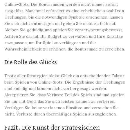
Online-Slots. Die Bonusrunden werden nicht immer sofort
ausgelöst. Manchmal erfordert es eine erhebliche Anzahl von
Drehungen, bis die notwendigen Symbole erscheinen. Lassen
Sie sich nicht entmutigen und geben Sie nicht zu früh auf.
Bleiben Sie geduldig und spielen Sie verantwortungsbewusst.
Achten Sie darauf, Ihr Budget zu verwalten und Ihre Einsätze
anzupassen, um Ihr Spiel zu verlängern und die
Wahrscheinlichkeit zu erhöhen, die Bonusrunde zu erreichen.
Die Rolle des Glücks
Trotz aller Strategien bleibt Glück ein entscheidender Faktor
beim Spielen von Online-Slots. Die Ergebnisse der Drehungen
sind zufällig und können nicht vorhergesagt werden.
Akzeptieren Sie, dass Verluste Teil des Spiels sind und spielen
Sie nur mit Geld, das Sie sich leisten können zu verlieren.
Verfolgen Sie keine verlorenen Einsätze und versuchen Sie
nicht, Verluste durch übermäßiges Spielen auszugleichen.
Fazit: Die Kunst der strategischen