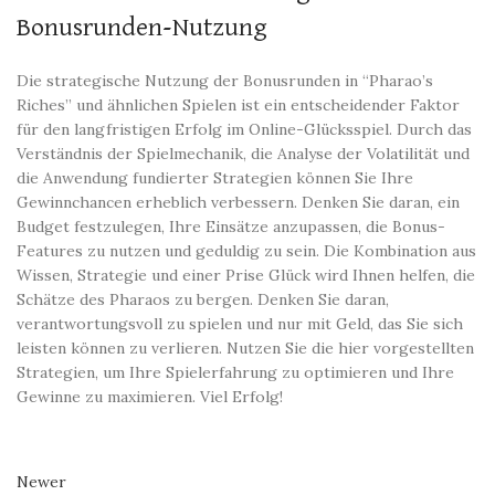
Bonusrunden-Nutzung
Die strategische Nutzung der Bonusrunden in “Pharao’s
Riches” und ähnlichen Spielen ist ein entscheidender Faktor
für den langfristigen Erfolg im Online-Glücksspiel. Durch das
Verständnis der Spielmechanik, die Analyse der Volatilität und
die Anwendung fundierter Strategien können Sie Ihre
Gewinnchancen erheblich verbessern. Denken Sie daran, ein
Budget festzulegen, Ihre Einsätze anzupassen, die Bonus-
Features zu nutzen und geduldig zu sein. Die Kombination aus
Wissen, Strategie und einer Prise Glück wird Ihnen helfen, die
Schätze des Pharaos zu bergen. Denken Sie daran,
verantwortungsvoll zu spielen und nur mit Geld, das Sie sich
leisten können zu verlieren. Nutzen Sie die hier vorgestellten
Strategien, um Ihre Spielerfahrung zu optimieren und Ihre
Gewinne zu maximieren. Viel Erfolg!
Newer