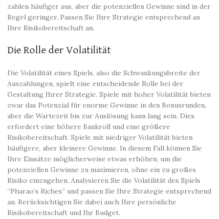
zahlen häufiger aus, aber die potenziellen Gewinne sind in der
Regel geringer. Passen Sie Ihre Strategie entsprechend an
Ihre Risikobereitschaft an.
Die Rolle der Volatilität
Die Volatilität eines Spiels, also die Schwankungsbreite der
Auszahlungen, spielt eine entscheidende Rolle bei der
Gestaltung Ihrer Strategie. Spiele mit hoher Volatilität bieten
zwar das Potenzial für enorme Gewinne in den Bonusrunden,
aber die Wartezeit bis zur Auslösung kann lang sein. Dies
erfordert eine höhere Bankroll und eine größere
Risikobereitschaft. Spiele mit niedriger Volatilität bieten
häufigere, aber kleinere Gewinne. In diesem Fall können Sie
Ihre Einsätze möglicherweise etwas erhöhen, um die
potenziellen Gewinne zu maximieren, ohne ein zu großes
Risiko einzugehen. Analysieren Sie die Volatilität des Spiels
“Pharao’s Riches” und passen Sie Ihre Strategie entsprechend
an. Berücksichtigen Sie dabei auch Ihre persönliche
Risikobereitschaft und Ihr Budget.