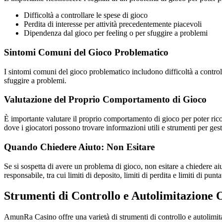
Difficoltà a controllare le spese di gioco
Perdita di interesse per attività precedentemente piacevoli
Dipendenza dal gioco per feeling o per sfuggire a problemi
Sintomi Comuni del Gioco Problematico
I sintomi comuni del gioco problematico includono difficoltà a controll
sfuggire a problemi.
Valutazione del Proprio Comportamento di Gioco
È importante valutare il proprio comportamento di gioco per poter ric
dove i giocatori possono trovare informazioni utili e strumenti per gest
Quando Chiedere Aiuto: Non Esitare
Se si sospetta di avere un problema di gioco, non esitare a chiedere ai
responsabile, tra cui limiti di deposito, limiti di perdita e limiti di punta
Strumenti di Controllo e Autolimitazione
AmunRa Casino offre una varietà di strumenti di controllo e autolimitazi