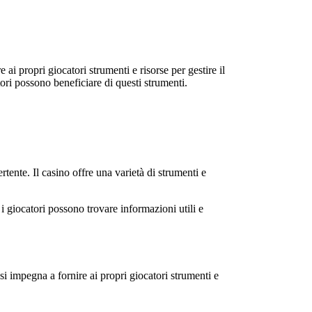
i propri giocatori strumenti e risorse per gestire il
ri possono beneficiare di questi strumenti.
ente. Il casino offre una varietà di strumenti e
i giocatori possono trovare informazioni utili e
i impegna a fornire ai propri giocatori strumenti e