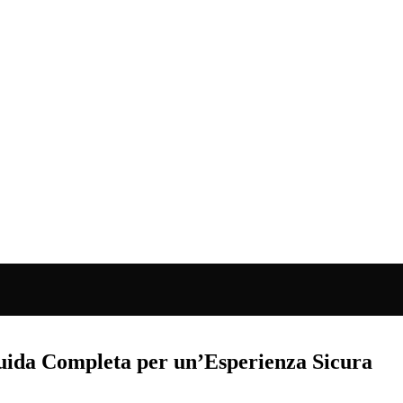
ida Completa per un’Esperienza Sicura