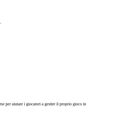
.
 per aiutare i giocatori a gestire il proprio gioco in