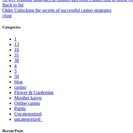
Back to list
Older
Unlocking the secrets of successful casino strategies
close
Categories
1
13
16
31
38
4
5
50
blog
casino
Flower & Gardening
Mostbet kasyn
Online casino
Public
Uncategorized
uncategorized_
Recent Posts