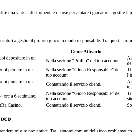
re una varietà di strumenti e risorse per aiutare i giocatori a gestire il 
ocatori a gestire il proprio gioco in modo responsabile. Tra questi strum
Come Attivarlo
oi depositare in un
Ai
Nella sezione “Profilo” del tuo account.
de
puoi perdere in un
Nella sezione “Gioco Responsabile” del
Ti
tuo account.
l’
puoi puntare in un
Ai
Contattando il servizio clienti.
tu
Nella sezione “Gioco Responsabile” del
Ti
4 ore a 6 settimane.
tuo account.
si
nRa Casino.
Contattando il servizio clienti.
So
ioco
prendere misure preventive. Tra i sintomi comuni del gioco problematico