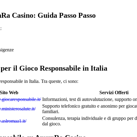
nRa Casino: Guida Passo Passo
:
esigenze
per il Gioco Responsabile in Italia
responsabile in Italia. Tra queste, ci sono:
Sito Web
Servizi Offerti
.giocaresponsabile.it/
Informazioni, test di autovalutazione, supporto on
Supporto telefonico gratuito e anonimo per giocat
ministerosalute.it/
familiari.
Consulenza, terapia individuale e di gruppo per d
.aslromaa1.it/
dal gioco.