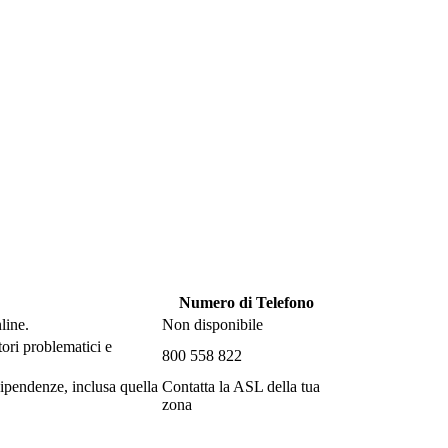
Numero di Telefono
line.
Non disponibile
ori problematici e
800 558 822
ipendenze, inclusa quella
Contatta la ASL della tua
zona